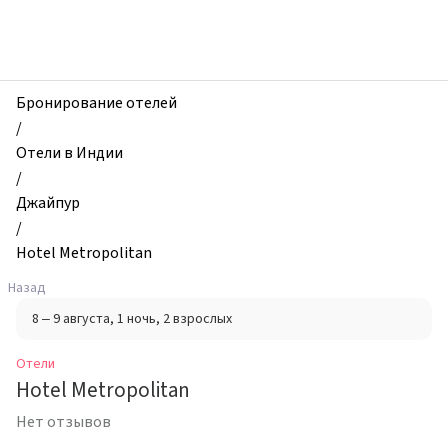
zhilibyli
-
Отели,
Hotel
Metropolitan,
Бронирование отелей
Джайпур,
/
Индия
Отели в Индии
/
Джайпур
/
Hotel Metropolitan
Назад
8 – 9 августа
, 1 ночь
, 2 взрослых
Отели
Hotel Metropolitan
Нет отзывов