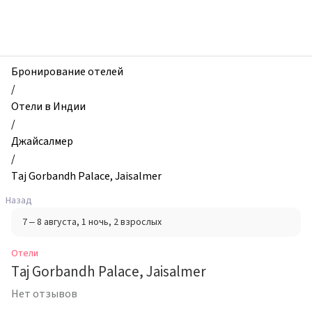
zhilibyli
-
Отели,
Taj
Gorbandh
Бронирование отелей
Palace,
/
Jaisalmer,
Отели в Индии
Джайсалмер,
/
Индия
Джайсалмер
/
Taj Gorbandh Palace, Jaisalmer
Назад
7 – 8 августа
, 1 ночь
, 2 взрослых
Отели
Taj Gorbandh Palace, Jaisalmer
Нет отзывов