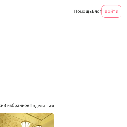
Помощь
Блог
Войти
си
В избранное
Поделиться