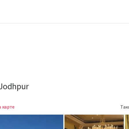
 Jodhpur
а карте
Так