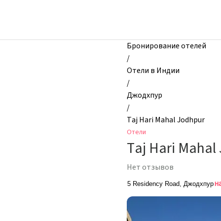
zhilibyli
-
Отели,
Taj
Бронирование отелей
Hari
/
Mahal
Отели в Индии
Jodhpur,
/
Джодхпур,
Джодхпур
Индия
/
Taj Hari Mahal Jodhpur
Отели
Taj Hari Mahal
Нет отзывов
н
5 Residency Road, Джодхпур