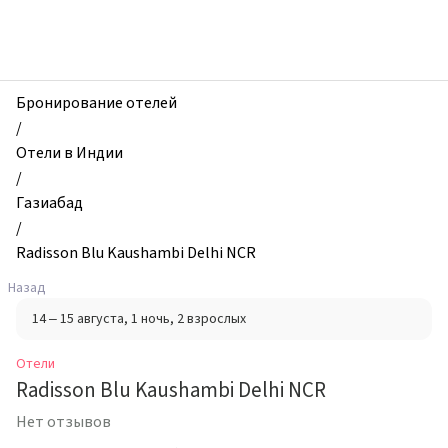
zhilibyli
-
Отели,
Radisson
Blu
Бронирование отелей
Kaushambi
/
Delhi
Отели в Индии
NCR,
/
Газиабад,
Газиабад
Индия
/
Radisson Blu Kaushambi Delhi NCR
Назад
14 – 15 августа
, 1 ночь
, 2 взрослых
Отели
Radisson Blu Kaushambi Delhi NCR
Нет отзывов