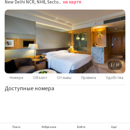
New Delhi NCR, NH8, Sector 83, Гуруграм
на карте
1 / 10
Номера
Объект
Отзывы
Правила
Удобства
Доступные номера
Поиск
Избранное
Войти
Ещё