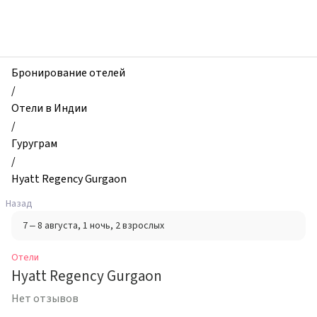
zhilibyli
-
Отели,
Hyatt
Regency
Бронирование отелей
Gurgaon,
/
Гуруграм,
Отели в Индии
Индия
/
Гуруграм
/
Hyatt Regency Gurgaon
Назад
7 – 8 августа
, 1 ночь
, 2 взрослых
Отели
Hyatt Regency Gurgaon
Нет отзывов