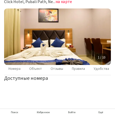
Click Hotel, Pubali Path, Near Hayat Hospital, Odalbakra, Lal Ganesh, Guwahati, Assam 781034, Гувахати
на карте
1 / 10
Номера
Объект
Отзывы
Правила
Удобства
Доступные номера
Поиск
Избранное
Войти
Ещё