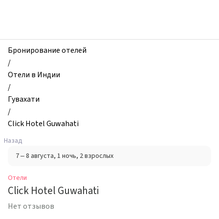
zhilibyli
-
Отели,
Click
Hotel
Бронирование отелей
Guwahati,
/
Гувахати,
Отели в Индии
Индия
/
Гувахати
/
Click Hotel Guwahati
Назад
7 – 8 августа
, 1 ночь
, 2 взрослых
Отели
Click Hotel Guwahati
Нет отзывов