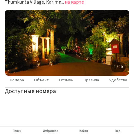
Thumkunta Village, Karimnagar Main Road, Шамирпет
на карте
1 / 10
Номера
Объект
Отзывы
Правила
Удобства
Доступные номера
Поиск
Избранное
Войти
Ещё