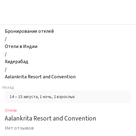
zhilibyli
-
Отели,
Aalankrita
Resort
Бронирование отелей
and
/
Convention,
Отели в Индии
Хидерабад,
/
Индия
Хидерабад
/
Aalankrita Resort and Convention
Назад
14 – 15 августа
, 1 ночь
, 2 взрослых
Отели
Aalankrita Resort and Convention
Нет отзывов