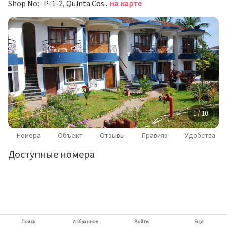
Shop No:- P-1-2, Quinta Costa Frias Complex, Dando, Кандолим
на карте
1 / 10
Номера
Объект
Отзывы
Правила
Удобства
Доступные номера
Поиск
Избранное
Войти
Ещё