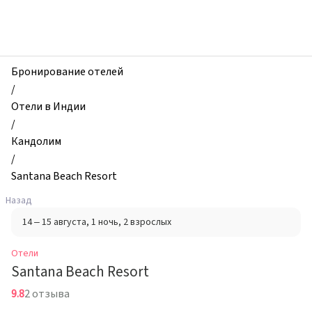
zhilibyli
-
Отели,
Santana
Beach
Бронирование отелей
Resort,
/
Кандолим,
Отели в Индии
Индия
/
Кандолим
/
Santana Beach Resort
Назад
14 – 15 августа
, 1 ночь
, 2 взрослых
Отели
Santana Beach Resort
9.8
2 отзыва