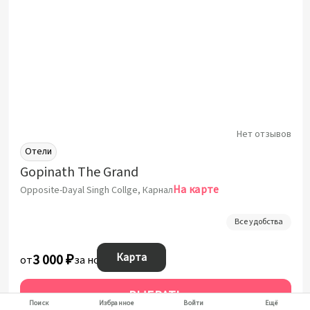
Нет отзывов
Отели
Gopinath The Grand
На карте
Opposite-Dayal Singh Collge, Карнал
Все удобства
Карта
3 000 ₽
от
за ночь
ВЫБРАТЬ
Поиск
Избранное
Войти
Ещё