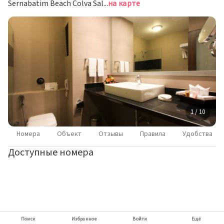
Sernabatim Beach Colva Salcette, Южный Гоа
на карте
1 / 10
Номера
Объект
Отзывы
Правила
Удобства
Доступные номера
Поиск
Избранное
Войти
Ещё