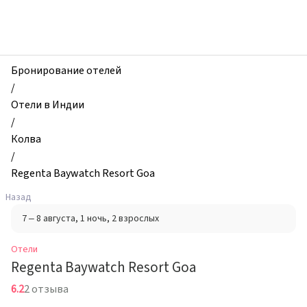
zhilibyli
-
Отели,
Regenta
Baywatch
Бронирование отелей
Resort
/
Goa,
Отели в Индии
Колва,
/
Индия
Колва
/
Regenta Baywatch Resort Goa
Назад
7 – 8 августа
, 1 ночь
, 2 взрослых
Отели
Regenta Baywatch Resort Goa
6.2
2 отзыва