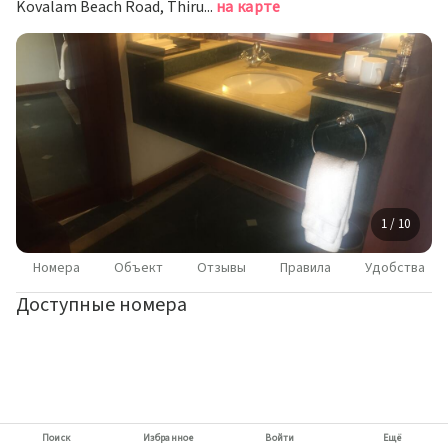
Kovalam Beach Road, Thiruvananthapuram, Kerala, Ковалам
на карте
1 / 10
Номера
Объект
Отзывы
Правила
Удобства
Доступные номера
Поиск
Избранное
Войти
Ещё