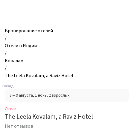
zhilibyli
-
Отели,
The
Leela
Бронирование отелей
Kovalam,
/
a
Отели в Индии
Raviz
/
Hotel,
Ковалам
Ковалам,
/
Индия
The Leela Kovalam, a Raviz Hotel
Назад
8 – 9 августа
, 1 ночь
, 2 взрослых
Отели
The Leela Kovalam, a Raviz Hotel
Нет отзывов