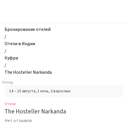
zhilibyli
-
Отели,
The
Hosteller
Бронирование отелей
Narkanda,
/
Куфри,
Отели в Индии
Индия
/
Куфри
/
The Hosteller Narkanda
Назад
14 – 15 августа
, 1 ночь
, 2 взрослых
Отели
The Hosteller Narkanda
Нет отзывов