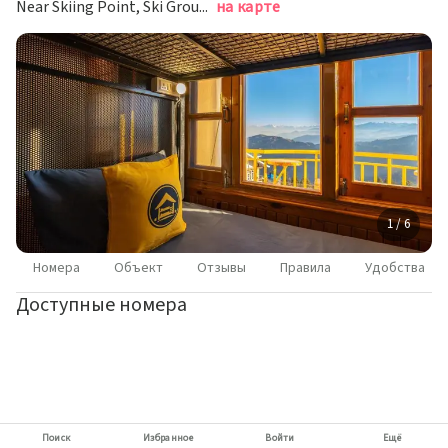
Near Skiing Point, Ski Ground Road, Narkanda, Himachal Pradesh, 171213, Куфри
на карте
1 / 6
Номера
Объект
Отзывы
Правила
Удобства
Доступные номера
Поиск
Избранное
Войти
Ещё