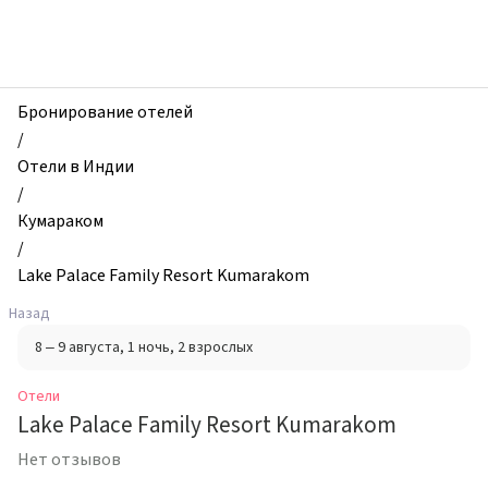
zhilibyli
-
Отели,
Lake
Palace
Бронирование отелей
Family
/
Resort
Отели в Индии
Kumarakom,
/
Кумараком,
Кумараком
Индия
/
Lake Palace Family Resort Kumarakom
Назад
8 – 9 августа
, 1 ночь
, 2 взрослых
Отели
Lake Palace Family Resort Kumarakom
Нет отзывов