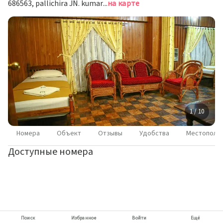
686563, pallichira JN. kumarakom, Kumarakom, India, Кумараком
на карте
1 / 10
Номера
Объект
Отзывы
Удобства
Местополо
Доступные номера
Поиск
Избранное
Войти
Ещё