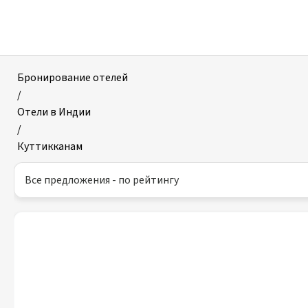
Отели
в
Куттикканаме
Бронирование отелей
/
Отели в Индии
/
Куттикканам
Все предложения - по рейтингу