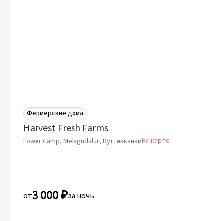
Фермерские дома
Harvest Fresh Farms
На карте
Lower Camp, Melagudalur, Куттикканам
3 000 ₽
от
за ночь