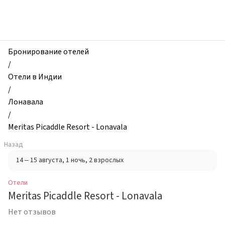
zhilibyli
-
Отели,
Meritas
Picaddle
Бронирование отелей
Resort
/
-
Отели в Индии
Lonavala,
/
Лонавала,
Лонавала
Индия
/
Meritas Picaddle Resort - Lonavala
Назад
14 – 15 августа
, 1 ночь
, 2 взрослых
Отели
Meritas Picaddle Resort - Lonavala
Нет отзывов