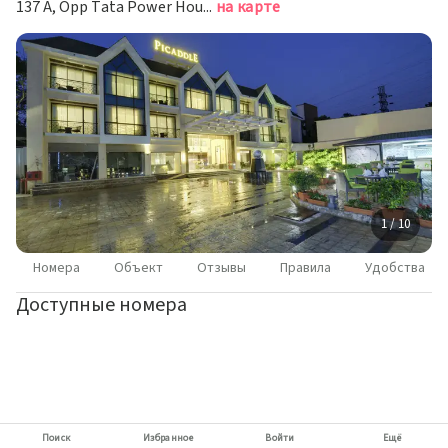
137 A, Opp Tata Power House, Лонавала
на карте
1 / 10
Номера
Объект
Отзывы
Правила
Удобства
Доступные номера
Поиск
Избранное
Войти
Ещё