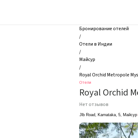
zhilibyli
-
Отели,
Royal
Бронирование отелей
Orchid
/
Metropole
Отели в Индии
Mysore,
/
Майсур,
Майсур
Индия
/
Royal Orchid Metropole My
Отели
Royal Orchid M
Нет отзывов
Jlb Road, Karnataka, 5, Майсур