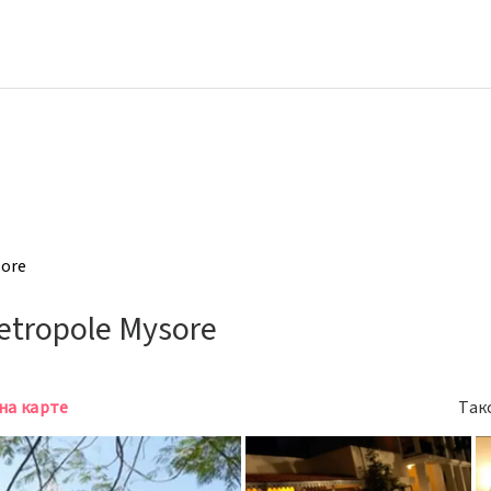
sore
etropole Mysore
на карте
Так