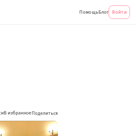
Помощь
Блог
Войти
си
В избранное
Поделиться