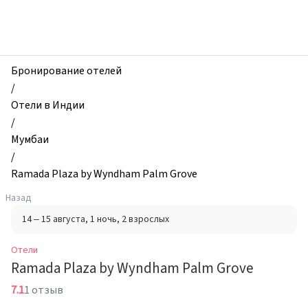
zhilibyli
-
Отели,
Ramada
Plaza
Бронирование отелей
by
/
Wyndham
Отели в Индии
Palm
/
Grove,
Мумбаи
Мумбаи,
/
Индия
Ramada Plaza by Wyndham Palm Grove
Назад
14 – 15 августа
, 1 ночь
, 2 взрослых
Отели
Ramada Plaza by Wyndham Palm Grove
7.1
1 отзыв