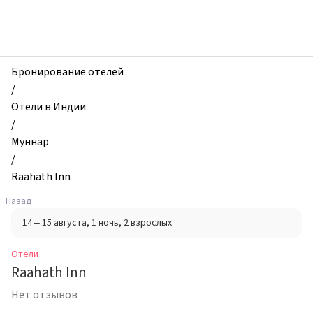
zhilibyli
-
Отели,
Raahath
Inn,
Бронирование отелей
Муннар,
/
Индия
Отели в Индии
/
Муннар
/
Raahath Inn
Назад
14 – 15 августа
, 1 ночь
, 2 взрослых
Отели
Raahath Inn
Нет отзывов