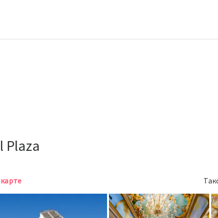
l Plaza
 карте
Так