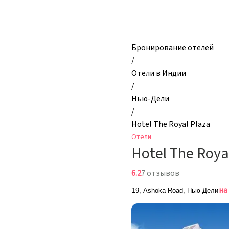
zhilibyli
-
Отели,
Hotel
Бронирование отелей
The
/
Royal
Отели в Индии
Plaza,
/
Нью-
Нью-Дели
Дели,
/
Индия
Hotel The Royal Plaza
Отели
Hotel The Roya
6.2
7 отзывов
на
19, Ashoka Road, Нью-Дели