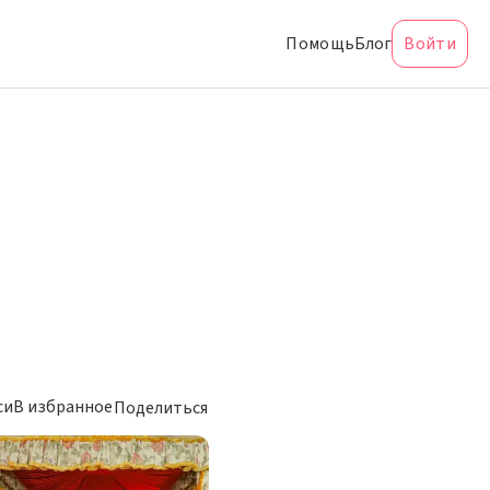
Помощь
Блог
Войти
си
В избранное
Поделиться