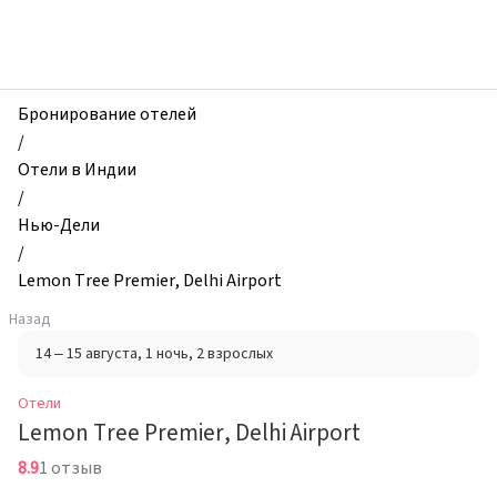
zhilibyli
-
Отели,
Lemon
Tree
Бронирование отелей
Premier,
/
Delhi
Отели в Индии
Airport,
/
Нью-
Нью-Дели
Дели,
/
Индия
Lemon Tree Premier, Delhi Airport
Назад
14 – 15 августа
, 1 ночь
, 2 взрослых
Отели
Lemon Tree Premier, Delhi Airport
8.9
1 отзыв