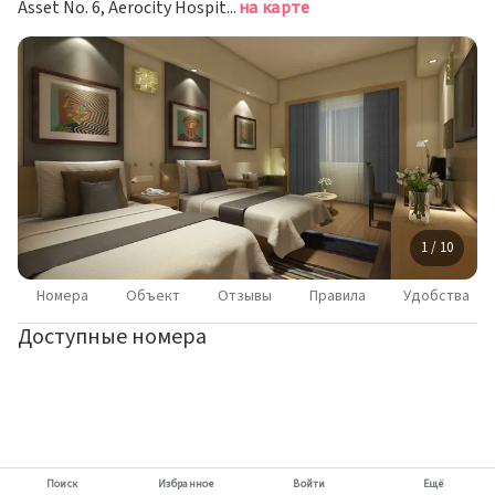
Asset No. 6, Aerocity Hospitality District,IGI Airport, Нью-Дели
на карте
1 / 10
Номера
Объект
Отзывы
Правила
Удобства
Доступные номера
Поиск
Избранное
Войти
Ещё