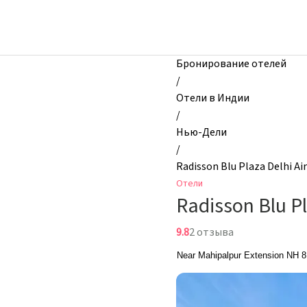
zhilibyli
-
Отели,
Radisson
Бронирование отелей
Blu
/
Plaza
Отели в Индии
Delhi
/
Airport,
Нью-Дели
Нью-
/
Дели,
Radisson Blu Plaza Delhi Ai
Индия
Отели
Radisson Blu Pl
9.8
2 отзыва
Near Mahipalpur Extension NH 