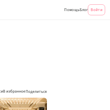
Помощь
Блог
Войти
си
В избранное
Поделиться