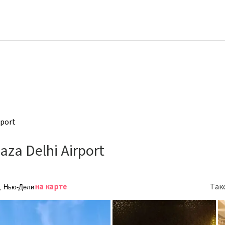
rport
aza Delhi Airport
на карте
Так
8, Нью-Дели