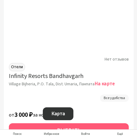
Нет отзывов
Отели
Infinity Resorts Bandhavgarh
На карте
Village Bijheria, P.O. Tala, Dist. Umaria, Панпата
Все удобства
Карта
3 000 ₽
от
за ночь
ВЫБРАТЬ
Поиск
Избранное
Войти
Ещё