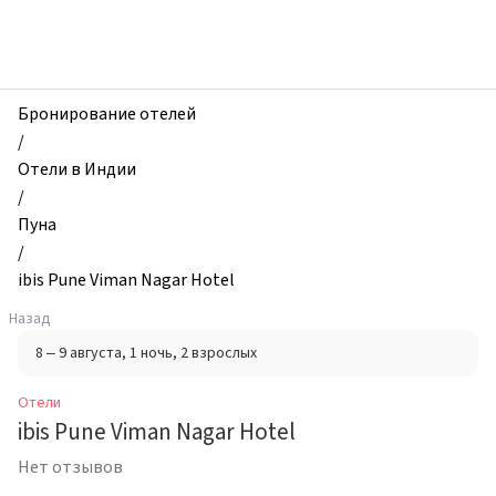
zhilibyli
-
Отели,
ibis
Pune
Бронирование отелей
Viman
/
Nagar
Отели в Индии
Hotel,
/
Пуна,
Пуна
Индия
/
ibis Pune Viman Nagar Hotel
Назад
8 – 9 августа
, 1 ночь
, 2 взрослых
Отели
ibis Pune Viman Nagar Hotel
Нет отзывов