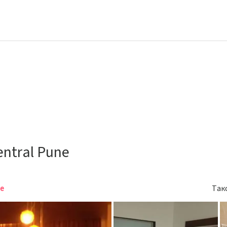
entral Pune
те
Так