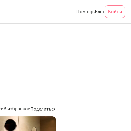
Помощь
Блог
Войти
си
В избранное
Поделиться