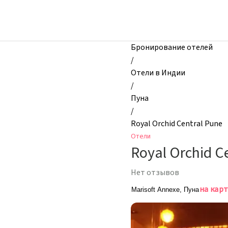
zhilibyli
-
Отели,
Royal
Бронирование отелей
Orchid
/
Central
Отели в Индии
Pune,
/
Пуна,
Пуна
Индия
/
Royal Orchid Central Pune
Отели
Royal Orchid C
Нет отзывов
на кар
Marisoft Annexe, Пуна