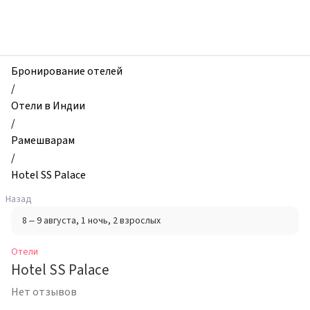
zhilibyli
-
Отели,
Hotel
SS
Бронирование отелей
Palace,
/
Рамешварам,
Отели в Индии
Индия
/
Рамешварам
/
Hotel SS Palace
Назад
8 – 9 августа
, 1 ночь
, 2 взрослых
Отели
Hotel SS Palace
Нет отзывов