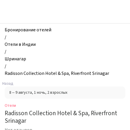
zhilibyli
-
Отели,
Radisson
Collection
Бронирование отелей
Hotel
/
&
Отели в Индии
Spa,
/
Riverfront
Шринагар
Srinagar,
/
Шринагар,
Radisson Collection Hotel & Spa, Riverfront Srinagar
Индия
Назад
8 – 9 августа
, 1 ночь
, 2 взрослых
Отели
Radisson Collection Hotel & Spa, Riverfront
Srinagar