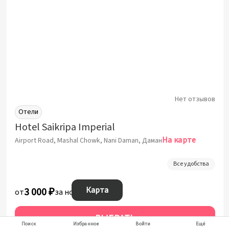
Нет отзывов
Отели
Hotel Saikripa Imperial
На карте
Airport Road, Mashal Chowk, Nani Daman, Даман
Все удобства
Карта
3 000 ₽
от
за ночь
ВЫБРАТЬ
Поиск
Избранное
Войти
Ещё