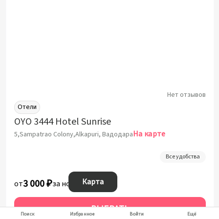
Нет отзывов
Отели
OYO 3444 Hotel Sunrise
На карте
5,Sampatrao Colony,Alkapuri, Вадодара
Все удобства
Карта
3 000 ₽
от
за ночь
ВЫБРАТЬ
Поиск
Избранное
Войти
Ещё