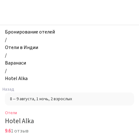
zhilibyli
-
Отели,
Hotel
Alka,
Бронирование отелей
Варанаси,
/
Индия
Отели в Индии
/
Варанаси
/
Hotel Alka
Назад
8 – 9 августа
, 1 ночь
, 2 взрослых
Отели
Hotel Alka
9.6
1 отзыв