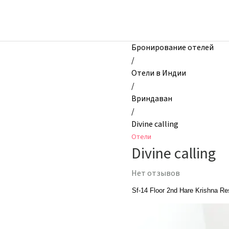
zhilibyli
-
Отели,
Divine
Бронирование отелей
calling,
/
Вриндаван,
Отели в Индии
Индия
/
Вриндаван
/
Divine calling
Отели
Divine calling
Нет отзывов
Sf-14 Floor 2nd Hare Krishna R