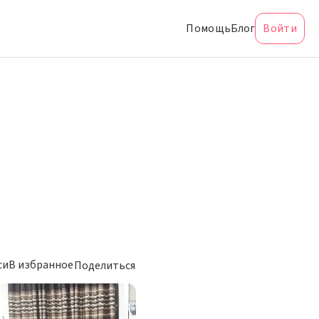
Помощь
Блог
Войти
си
В избранное
Поделиться