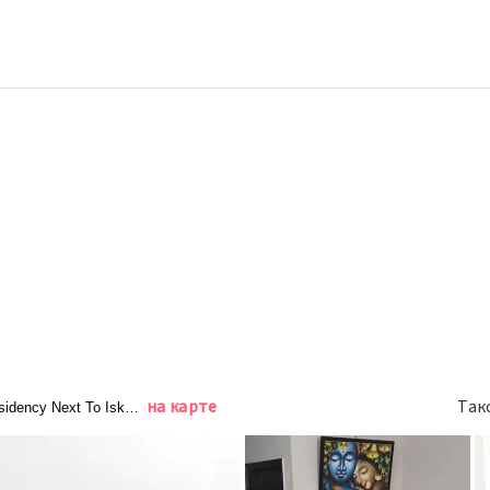
на карте
Так
esidency Next To Iskon Temple, Вриндаван