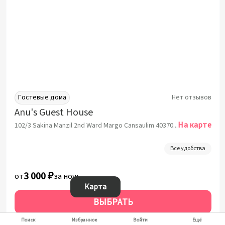
Гостевые дома
Нет отзывов
Anu's Guest House
На карте
102/3 Sakina Manzil 2nd Ward Margo Cansaulim 403707 Goa, Южный Гоа
Все удобства
3 000 ₽
от
за ночь
Карта
ВЫБРАТЬ
За 1 ночь от:
3 000 ₽
Поиск
Избранное
Войти
Ещё