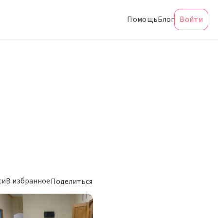
Помощь
Блог
Войти
си
В избранное
Поделиться