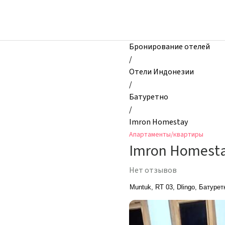
zhilibyli
-
Апартаменты
и
Бронирование отелей
квартиры,
/
Imron
Отели Индонезии
Homestay,
/
Батуретно,
Батуретно
Индонезия
/
Imron Homestay
Апартаменты/квартиры
Imron Homest
Нет отзывов
Muntuk, RT 03, Dlingo, Батурет