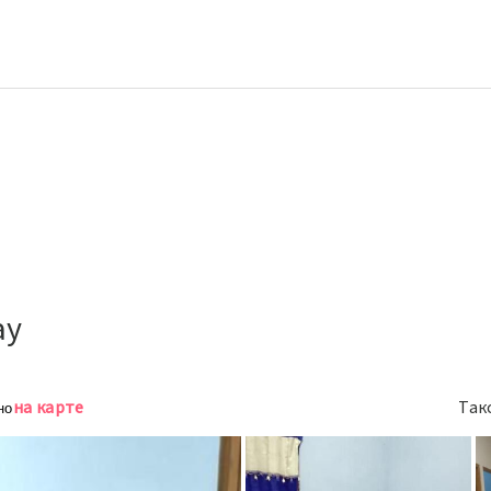
ay
на карте
Так
но