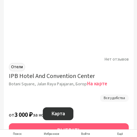
Нет отзывов
Отели
IPB Hotel And Convention Center
На карте
Botani Square, Jalan Raya Pajajaran, Богор
Все удобства
Карта
3 000 ₽
от
за ночь
ВЫБРАТЬ
Поиск
Избранное
Войти
Ещё