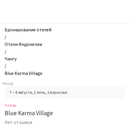
zhilibyli
-
Отели,
Blue
Karma
Бронирование отелей
Village,
/
Чангу,
Отели Индонезии
Индонезия
/
Чангу
/
Blue Karma Village
Назад
7 – 8 августа
, 1 ночь
, 2 взрослых
Отели
Blue Karma Village
Нет отзывов