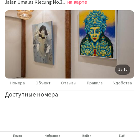
Jalan Umalas Klecung No.38x, Kerobokan Kelod, Керобокан Келод
на карте
1 / 10
Номера
Объект
Отзывы
Правила
Удобства
Доступные номера
Поиск
Избранное
Войти
Ещё