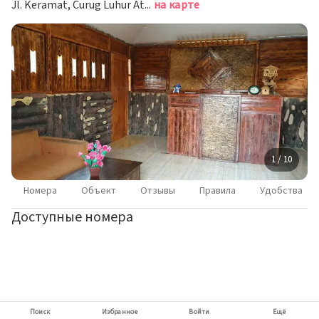
Jl. Keramat, Curug Luhur Atas, Gunung Malang, Tenjolaya, Bogor, Читарингул
на карте
1 / 10
Номера
Объект
Отзывы
Правила
Удобства
Доступные номера
Поиск
Избранное
Войти
Ещё