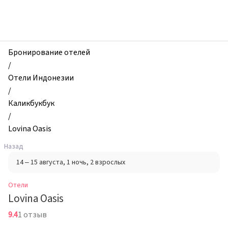
zhilibyli
-
Отели,
Lovina
Oasis,
Бронирование отелей
Каликбукбук,
/
Индонезия
Отели Индонезии
/
Каликбукбук
/
Lovina Oasis
Назад
14 – 15 августа
, 1 ночь
, 2 взрослых
Отели
Lovina Oasis
9.4
1 отзыв