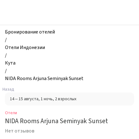
zhilibyli
-
Отели,
NIDA
Rooms
Бронирование отелей
Arjuna
/
Seminyak
Отели Индонезии
Sunset,
/
Кута,
Кута
Индонезия
/
NIDA Rooms Arjuna Seminyak Sunset
Назад
14 – 15 августа
, 1 ночь
, 2 взрослых
Отели
NIDA Rooms Arjuna Seminyak Sunset
Нет отзывов