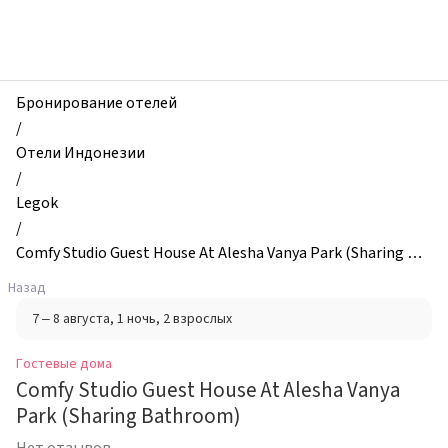
zhilibyli
-
Гостевые
дома,
Comfy
Бронирование отелей
Studio
/
Guest
Отели Индонезии
House
/
At
Legok
Alesha
/
Vanya
Comfy Studio Guest House At Alesha Vanya Park (Sharing Bat
Park
hroom)
Назад
(Sharing
7 – 8 августа
, 1 ночь
, 2 взрослых
Bathroom),
Legok,
Гостевые дома
Индонезия
Comfy Studio Guest House At Alesha Vanya
Park (Sharing Bathroom)