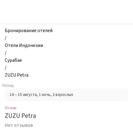
zhilibyli
-
Отели,
ZUZU
Petra,
Бронирование отелей
Сурабая,
/
Индонезия
Отели Индонезии
/
Сурабая
/
ZUZU Petra
Назад
14 – 15 августа
, 1 ночь
, 2 взрослых
Отели
ZUZU Petra
Нет отзывов