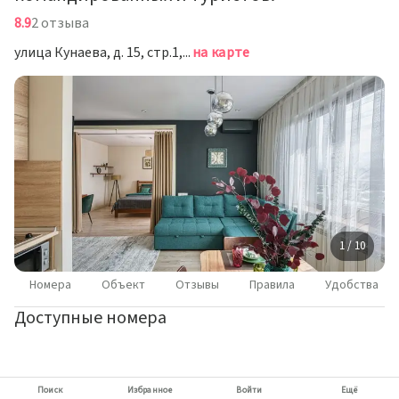
туристов.,
8.9
2 отзыва
Алматы,
Казахстан
улица Кунаева, д. 15, стр.1, Алматы
на карте
1 / 10
Номера
Объект
Отзывы
Правила
Удобства
Доступные номера
Поиск
Избранное
Войти
Ещё