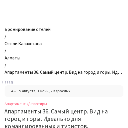
zhilibyli
-
Апартаменты
и
квартиры,
Бронирование отелей
Апартаменты
/
36.
Отели Казахстана
Самый
/
центр.
Алматы
Вид
/
на
Апартаменты 36. Самый центр. Вид на город и горы. Идеа
город
льно для командированных и туристов.
Назад
и
14 – 15 августа
, 1 ночь
, 2 взрослых
горы.
Идеально
Апартаменты/квартиры
для
Апартаменты 36. Самый центр. Вид на
командированных
город и горы. Идеально для
и
командированных и туристов.