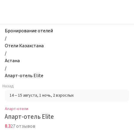
zhilibyli
-
Апарт-
отели,
Апарт-
Бронирование отелей
отель
/
Elite,
Отели Казахстана
Астана,
/
Казахстан
Астана
/
Апарт-отель Elite
Назад
14 – 15 августа
, 1 ночь
, 2 взрослых
Апарт-отели
Апарт-отель Elite
8.3
27 отзывов