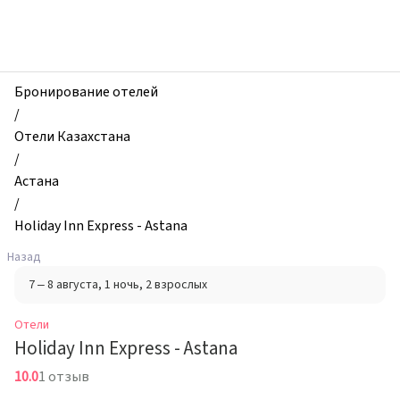
zhilibyli
-
Отели,
Holiday
Inn
Бронирование отелей
Express
/
-
Отели Казахстана
Astana,
/
Астана,
Астана
Казахстан
/
Holiday Inn Express - Astana
Назад
7 – 8 августа
, 1 ночь
, 2 взрослых
Отели
Holiday Inn Express - Astana
10.0
1 отзыв