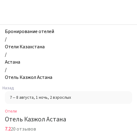
zhilibyli
-
Отели,
Отель
Казжол
Бронирование отелей
Астана,
/
Астана,
Отели Казахстана
Казахстан
/
Астана
/
Отель Казжол Астана
Назад
7 – 8 августа
, 1 ночь
, 2 взрослых
Отели
Отель Казжол Астана
7.2
20 отзывов