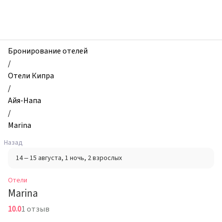
zhilibyli
-
Отели,
Marina,
Айя-
Бронирование отелей
Напа,
/
Кипр
Отели Кипра
/
Айя-Напа
/
Marina
Назад
14 – 15 августа
, 1 ночь
, 2 взрослых
Отели
Marina
10.0
1 отзыв