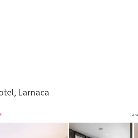
a
otel, Larnaca
е
Так