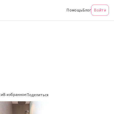
Помощь
Блог
Войти
си
В избранное
Поделиться