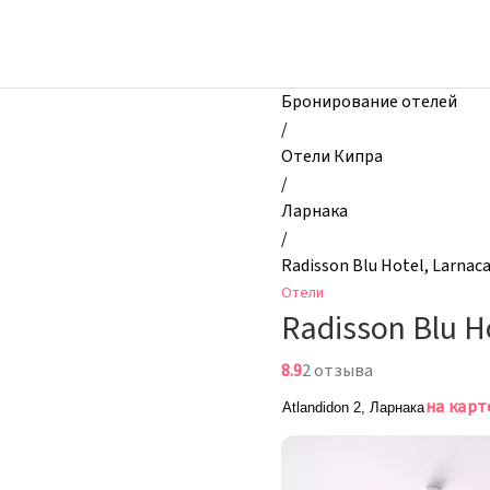
zhilibyli
-
Отели,
Radisson
Бронирование отелей
Blu
/
Hotel,
Отели Кипра
Larnaca,
/
Ларнака,
Ларнака
Кипр
/
Radisson Blu Hotel, Larnac
Отели
Radisson Blu H
8.9
2 отзыва
на карт
Atlandidon 2, Ларнака