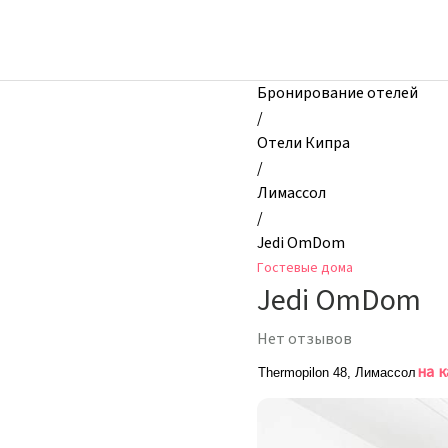
zhilibyli
-
Гостевые
дома,
Бронирование отелей
Jedi
/
OmDom,
Отели Кипра
Лимассол,
/
Кипр
Лимассол
/
Jedi OmDom
Гостевые дома
Jedi OmDom
Нет отзывов
на 
Thermopilon 48, Лимассол