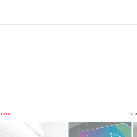
карте
Так