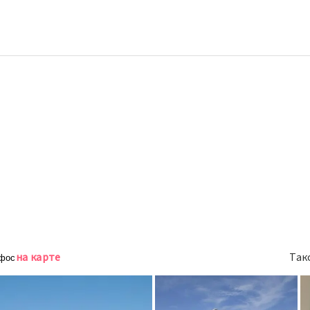
на карте
Так
афос