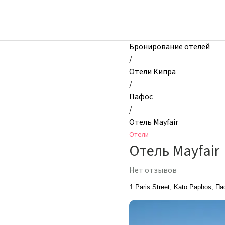
zhilibyli
-
Отели,
Отель
Бронирование отелей
Mayfair,
/
Пафос,
Отели Кипра
Кипр
/
Пафос
/
Отель Mayfair
Отели
Отель Mayfair
Нет отзывов
1 Paris Street, Kato Paphos, П