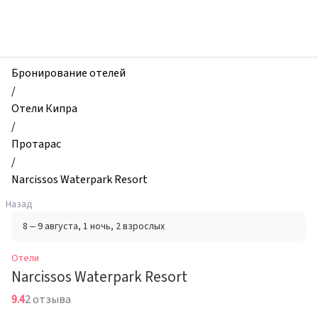
zhilibyli
-
Отели,
Narcissos
Waterpark
Бронирование отелей
Resort,
/
Протарас,
Отели Кипра
Кипр
/
Протарас
/
Narcissos Waterpark Resort
Назад
8 – 9 августа
, 1 ночь
, 2 взрослых
Отели
Narcissos Waterpark Resort
9.4
2 отзыва