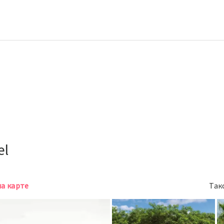
el
на карте
Так