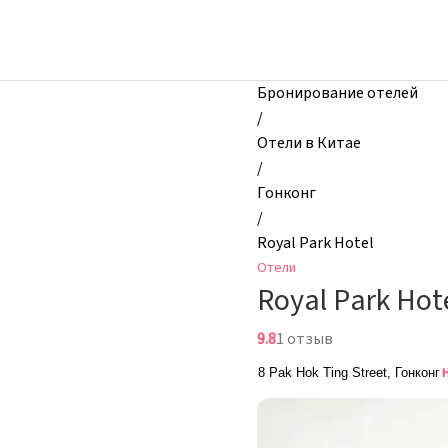
zhilibyli
-
Отели,
Royal
Бронирование отелей
Park
/
Hotel,
Отели в Китае
Гонконг,
/
Китай
Гонконг
/
Royal Park Hotel
Отели
Royal Park Hot
9.8
1 отзыв
8 Pak Hok Ting Street, Гонконг