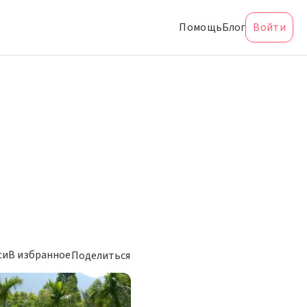
Помощь
Блог
Войти
си
В избранное
Поделиться