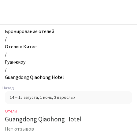
zhilibyli
-
Отели,
Guangdong
Qiaohong
Бронирование отелей
Hotel,
/
Гуанчжоу,
Отели в Китае
Китай
/
Гуанчжоу
/
Guangdong Qiaohong Hotel
Назад
14 – 15 августа
, 1 ночь
, 2 взрослых
Отели
Guangdong Qiaohong Hotel
Нет отзывов